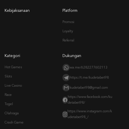
Kebijaksanaan
Platform
Promosi
Loyalty
Referral
Kategori
Dukungan
Hot Games
wa.me/6282277602113
Slots
https://t.me/kudetabet98
Live Casino
kudetabet98@gmail.com
Race
https://www.facebook.com/ku
detabet98/
Togel
https://www.instagram.com/k
Olahraga
udetabet98_/
Crash Game