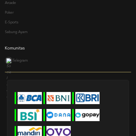
Arcade
Poker
E-Sports
Sabung Ayam
Komunitas
Telegram